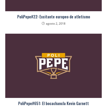
PoliPepe#22: Excitante europeo de atletismo
agosto 2, 2018
PoliPepe#651: El bocachancla Kevin Garnett