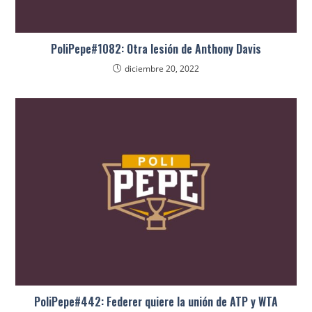
PoliPepe#1082: Otra lesión de Anthony Davis
diciembre 20, 2022
PoliPepe#442: Federer quiere la unión de ATP y WTA