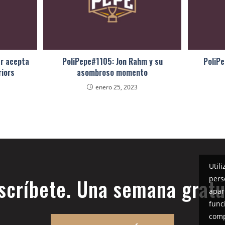
er acepta
PoliPepe#1105: Jon Rahm y su
PoliPe
riors
asombroso momento
enero 25, 2023
Util
pers
scríbete. Una semana gratu
apar
func
comp