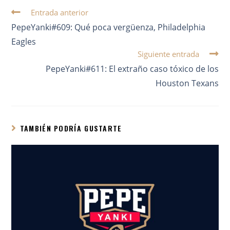
Entrada anterior
PepeYanki#609: Qué poca vergüenza, Philadelphia
Eagles
Siguiente entrada
PepeYanki#611: El extraño caso tóxico de los
Houston Texans
TAMBIÉN PODRÍA GUSTARTE