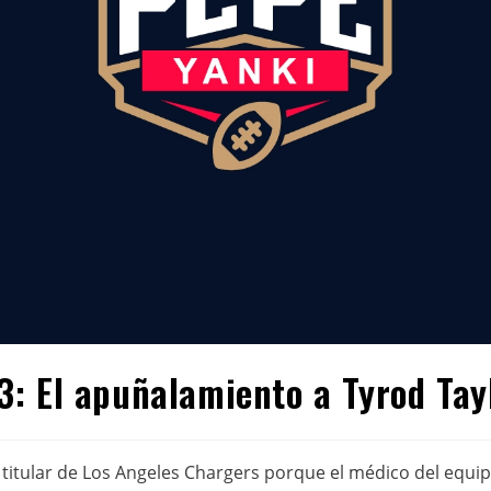
: El apuñalamiento a Tyrod Tay
 titular de Los Angeles Chargers porque el médico del equip