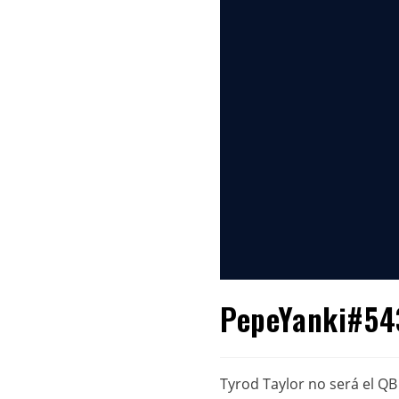
PepeYanki#543
Tyrod Taylor no será el QB