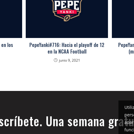
 en los
PepeYanki#716: Hacia el playoff de 12
PepeYan
en la NCAA Football
(m
junio 9, 2021
Util
pers
scríbete. Una semana gratu
apar
func