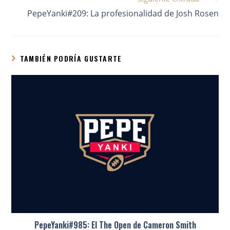
PepeYanki#209: La profesionalidad de Josh Rosen
TAMBIÉN PODRÍA GUSTARTE
PepeYanki#985: El The Open de Cameron Smith