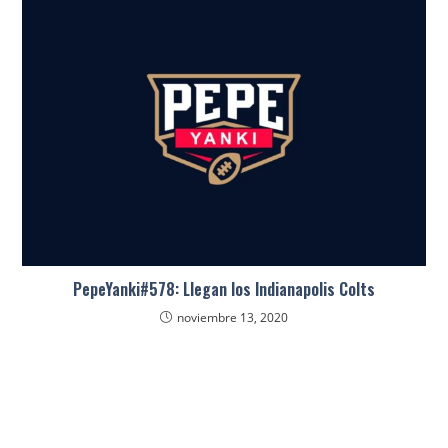
PepeYanki#578: Llegan los Indianapolis Colts
noviembre 13, 2020