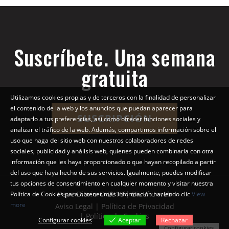
Suscríbete. Una semana
gratuita
Utilizamos cookies propias y de terceros con la finalidad de personalizar
el contenido de la web y los anuncios que puedan aparecer para
SUSCRIPCIÓN
adaptarlo a tus preferencias, así como ofrecer funciones sociales y
analizar el tráfico de la web. Además, compartimos información sobre el
uso que haga del sitio web con nuestros colaboradores de redes
sociales, publicidad y análisis web, quienes pueden combinarla con otra
información que les haya proporcionado o que hayan recopilado a partir
del uso que haya hecho de sus servicios. Igualmente, puedes modificar
tus opciones de consentimiento en cualquier momento y visitar nuestra
Pepe Diario © 2018 | Diseño web
Política de Cookies para obtener más información haciendo clic
View
more
Aviso Legal | Política de Privacidad
| Política de Cookies
Configurar cookies
Aceptar
Rechazar
Configurar cookies