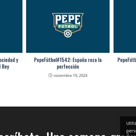
ociedad y
PepeFútbol#1542: España roza la
PepeFútb
l Rey
perfección
noviembre 19, 2024
Util
pers