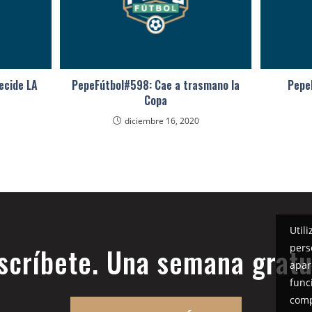
ecide LA
PepeFútbol#598: Cae a trasmano la
PepeF
Copa
diciembre 16, 2020
Util
pers
scríbete. Una semana gratu
apar
func
comp