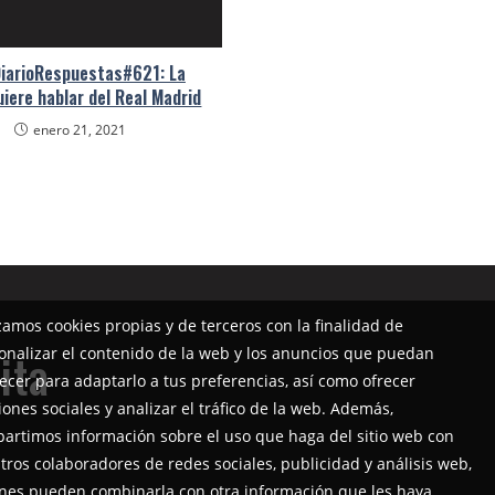
iarioRespuestas#621: La
iere hablar del Real Madrid
enero 21, 2021
izamos cookies propias y de terceros con la finalidad de
onalizar el contenido de la web y los anuncios que puedan
ita
ecer para adaptarlo a tus preferencias, así como ofrecer
iones sociales y analizar el tráfico de la web. Además,
artimos información sobre el uso que haga del sitio web con
tros colaboradores de redes sociales, publicidad y análisis web,
nes pueden combinarla con otra información que les haya