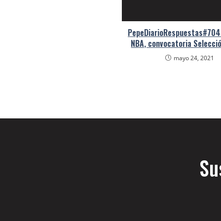
PepeDiarioRespuestas#704:
NBA, convocatoria Selecció
mayo 24, 2021
Su