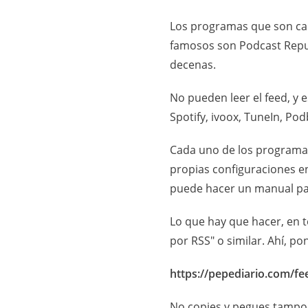
Los programas que son cap
famosos son Podcast Republ
decenas.
No pueden leer el feed, y 
Spotify, ivoox, TuneIn, Pod
Cada uno de los programas
propias configuraciones en
puede hacer un manual part
Lo que hay que hacer, en t
por RSS" o similar. Ahí, pon
https://pepediario.com/f
No copies y pegues tampoco.