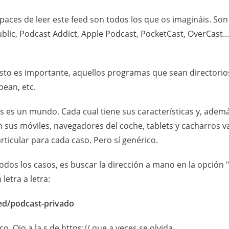
aces de leer este feed son todos los que os imagináis. So
ic, Podcast Addict, Apple Podcast, PocketCast, OverCast... 
esto es importante, aquellos programas que sean directorios
bean, etc.
 es un mundo. Cada cual tiene sus características y, ademá
 sus móviles, navegadores del coche, tablets y cacharros va
icular para cada caso. Pero sí genérico.
odos los casos, es buscar la dirección a mano en la opción 
 letra a letra:
eed/podcast-privado
 Ojo a la s de https:// que a veces se olvida.