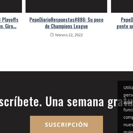
 Playoffs
PepeDiarioRespuestas#886: Su poco
PepeD
n, Giro…
de Champions League
gente qu
febrero 22, 2022
Util
pers
scríbete. Una semana gratu
apar
func
comp
SUSCRIPCIÓN
nues
quie