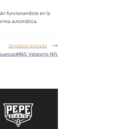
tán funcionandote en la
forma automática.
Siguiente entrada
uestas#865: Velatorio NFL