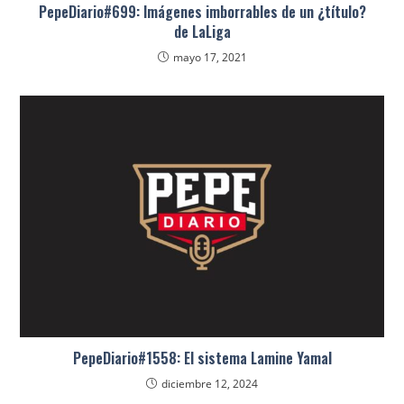
PepeDiario#699: Imágenes imborrables de un ¿título?
de LaLiga
mayo 17, 2021
PepeDiario#1558: El sistema Lamine Yamal
diciembre 12, 2024