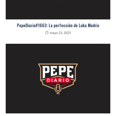
PepeDiario#1663: La perfección de Luka Modric
mayo 23, 2025