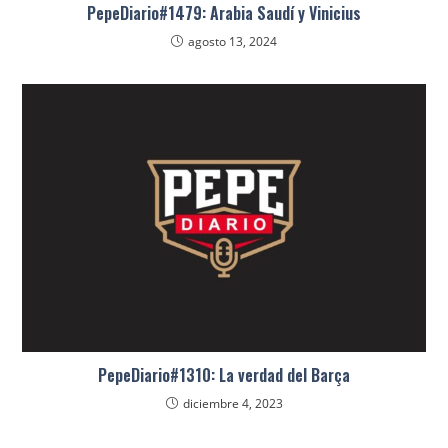
PepeDiario#1479: Arabia Saudí y Vinicius
agosto 13, 2024
PepeDiario#1310: La verdad del Barça
diciembre 4, 2023