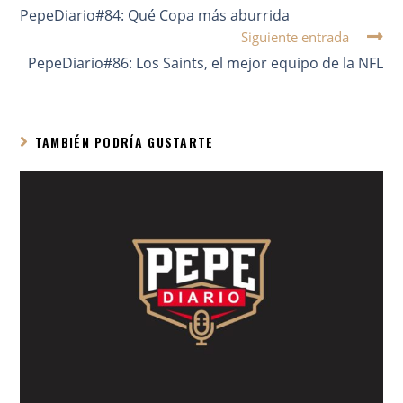
PepeDiario#84: Qué Copa más aburrida
Siguiente entrada
PepeDiario#86: Los Saints, el mejor equipo de la NFL
TAMBIÉN PODRÍA GUSTARTE