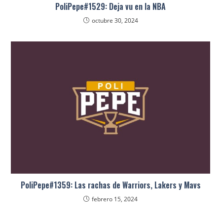
PoliPepe#1529: Deja vu en la NBA
octubre 30, 2024
PoliPepe#1359: Las rachas de Warriors, Lakers y Mavs
febrero 15, 2024