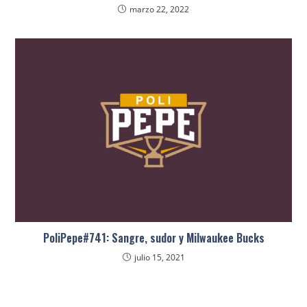
marzo 22, 2022
PoliPepe#741: Sangre, sudor y Milwaukee Bucks
julio 15, 2021