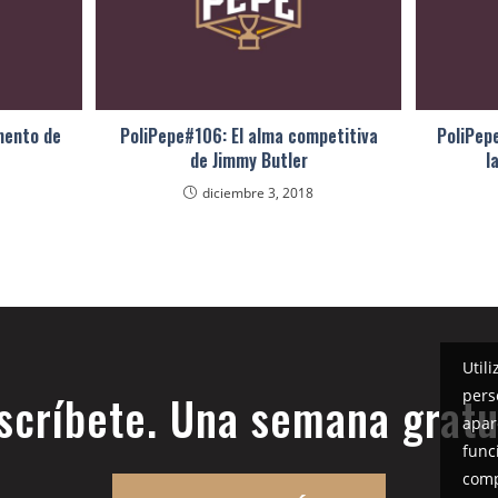
mento de
PoliPepe#106: El alma competitiva
PoliPep
de Jimmy Butler
l
diciembre 3, 2018
Util
pers
scríbete. Una semana gratu
apar
func
comp