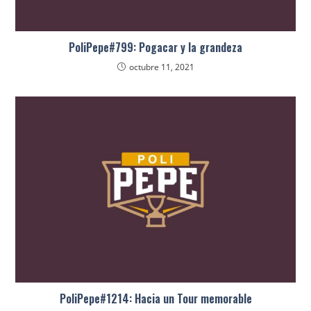
PoliPepe#799: Pogacar y la grandeza
octubre 11, 2021
PoliPepe#1214: Hacia un Tour memorable