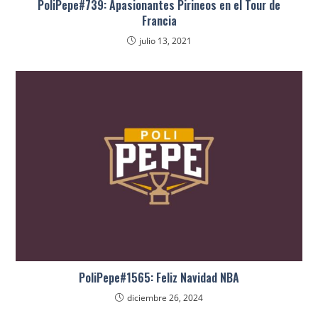
PoliPepe#739: Apasionantes Pirineos en el Tour de
Francia
julio 13, 2021
PoliPepe#1565: Feliz Navidad NBA
diciembre 26, 2024