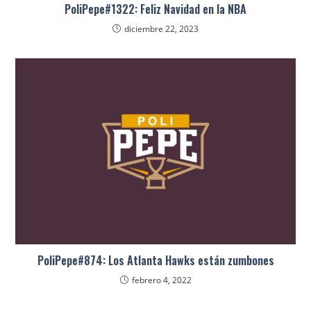
PoliPepe#1322: Feliz Navidad en la NBA
diciembre 22, 2023
PoliPepe#874: Los Atlanta Hawks están zumbones
febrero 4, 2022