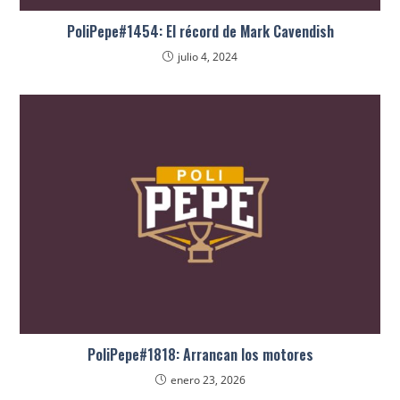
PoliPepe#1454: El récord de Mark Cavendish
julio 4, 2024
PoliPepe#1818: Arrancan los motores
enero 23, 2026