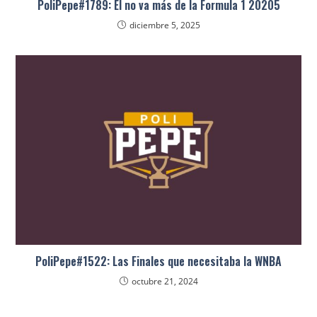
PoliPepe#1789: El no va más de la Formula 1 20205
diciembre 5, 2025
PoliPepe#1522: Las Finales que necesitaba la WNBA
octubre 21, 2024