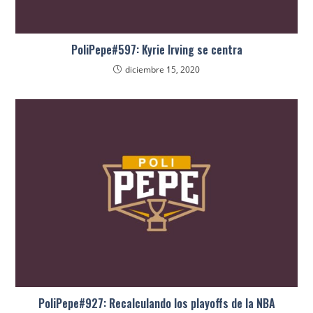
PoliPepe#597: Kyrie Irving se centra
diciembre 15, 2020
PoliPepe#927: Recalculando los playoffs de la NBA