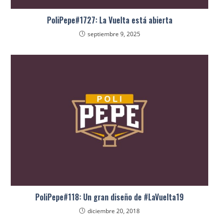
PoliPepe#1727: La Vuelta está abierta
septiembre 9, 2025
PoliPepe#118: Un gran diseño de #LaVuelta19
diciembre 20, 2018