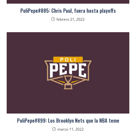
PoliPepe#885: Chris Paul, fuera hasta playoffs
febrero 21, 2022
PoliPepe#899: Los Brooklyn Nets que la NBA teme
marzo 11, 2022