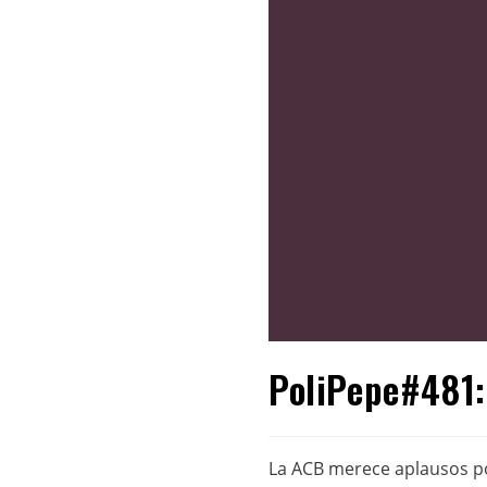
PoliPepe#481:
La ACB merece aplausos po