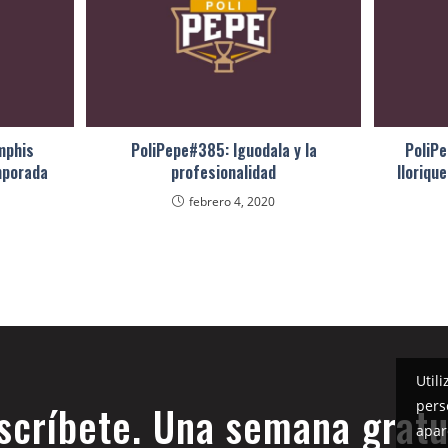
mphis
PoliPepe#385: Iguodala y la
PoliP
emporada
profesionalidad
lloriqu
febrero 4, 2020
Util
pers
scríbete. Una semana gratu
apar