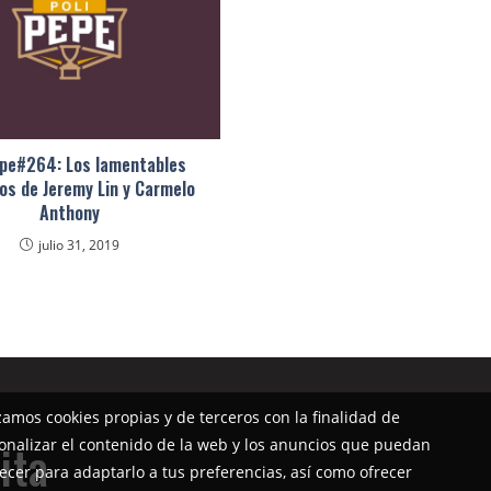
epe#264: Los lamentables
eos de Jeremy Lin y Carmelo
Anthony
julio 31, 2019
izamos cookies propias y de terceros con la finalidad de
onalizar el contenido de la web y los anuncios que puedan
ita
ecer para adaptarlo a tus preferencias, así como ofrecer