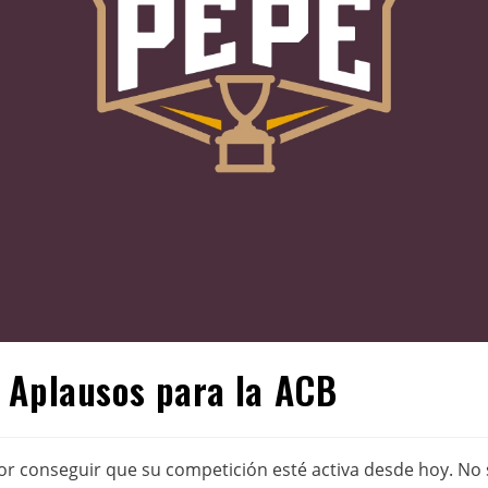
 Aplausos para la ACB
r conseguir que su competición esté activa desde hoy. No