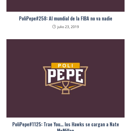
PoliPepe#258: Al mundial de la FIBA no va nadie
julio 23, 2019
PoliPepe#1125: Trae You… los Hawks se cargan a Nate
McMillan