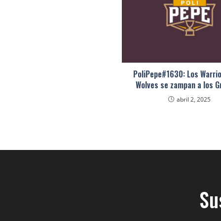
PoliPepe#1630: Los Warrio
Wolves se zampan a los Gr
abril 2, 2025
Su