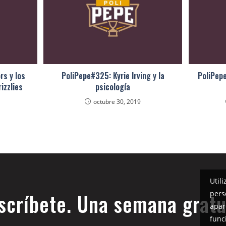
rs y los
PoliPepe#325: Kyrie Irving y la
PoliPep
izzlies
psicología
octubre 30, 2019
Util
pers
scríbete. Una semana gratu
apar
func