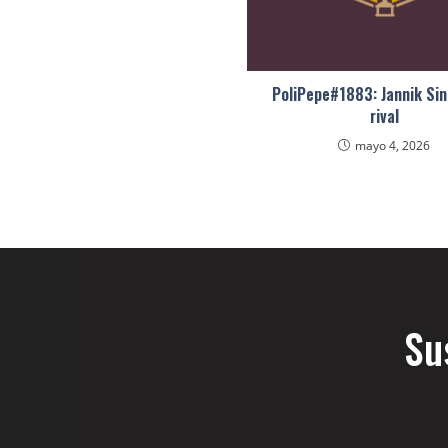
PoliPepe#1883: Jannik Sin
rival
mayo 4, 2026
Su