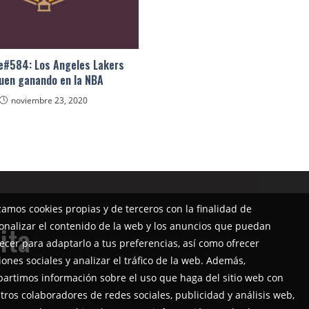
e#584: Los Angeles Lakers
uen ganando en la NBA
noviembre 23, 2020
izamos cookies propias y de terceros con la finalidad de
onalizar el contenido de la web y los anuncios que puedan
ita
ecer para adaptarlo a tus preferencias, así como ofrecer
iones sociales y analizar el tráfico de la web. Además,
artimos información sobre el uso que haga del sitio web con
tros colaboradores de redes sociales, publicidad y análisis web,