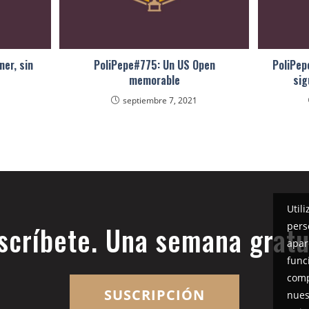
ner, sin
PoliPepe#775: Un US Open
PoliPep
memorable
sig
septiembre 7, 2021
Util
pers
scríbete. Una semana gratu
apar
func
comp
SUSCRIPCIÓN
nues