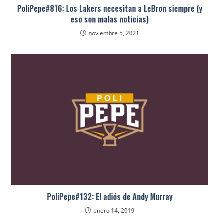
PoliPepe#816: Los Lakers necesitan a LeBron siempre (y
eso son malas noticias)
noviembre 5, 2021
PoliPepe#132: El adiós de Andy Murray
enero 14, 2019