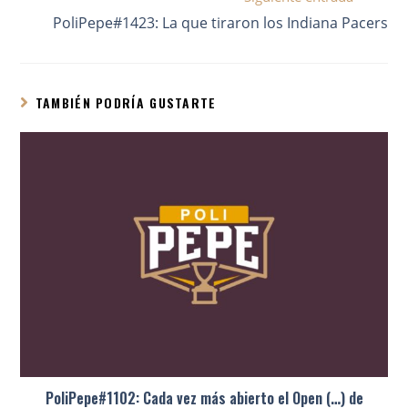
PoliPepe#1423: La que tiraron los Indiana Pacers
TAMBIÉN PODRÍA GUSTARTE
PoliPepe#1102: Cada vez más abierto el Open (…) de