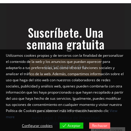
Suscríbete. Una
semana gratuita
Utilizamos cookies propias y de terceros con la finalidad de personalizar
el contenido de la web y los anuncios que puedan aparecer para
SUSCRIPCIÓN
adaptarlo a tus preferencias, así como ofrecer funciones sociales y
analizar el tráfico de la web. Además, compartimos información sobre el
uso que haga del sitio web con nuestros colaboradores de redes
sociales, publicidad y análisis web, quienes pueden combinarla con otra
información que les haya proporcionado o que hayan recopilado a partir
del uso que haya hecho de sus servicios. Igualmente, puedes modificar
tus opciones de consentimiento en cualquier momento y visitar nuestra
Pepe Diario © 2018 | Diseño web
Política de Cookies para obtener más información haciendo clic
View
more
Aviso Legal | Política de Privacidad
| Política de Cookies
Configurar cookies
Aceptar
Rechazar
Configurar cookies