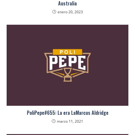
Australia
enero 20, 2023
PoliPepe#655: La era LaMarcus Aldridge
marzo 11, 2021