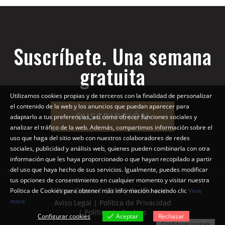
Suscríbete. Una semana
gratuita
Utilizamos cookies propias y de terceros con la finalidad de personalizar
el contenido de la web y los anuncios que puedan aparecer para
SUSCRIPCIÓN
adaptarlo a tus preferencias, así como ofrecer funciones sociales y
analizar el tráfico de la web. Además, compartimos información sobre el
uso que haga del sitio web con nuestros colaboradores de redes
sociales, publicidad y análisis web, quienes pueden combinarla con otra
información que les haya proporcionado o que hayan recopilado a partir
del uso que haya hecho de sus servicios. Igualmente, puedes modificar
tus opciones de consentimiento en cualquier momento y visitar nuestra
Pepe Diario © 2018 | Diseño web
Política de Cookies para obtener más información haciendo clic
View
more
Aviso Legal | Política de Privacidad
| Política de Cookies
Configurar cookies
Aceptar
Rechazar
Configurar cookies