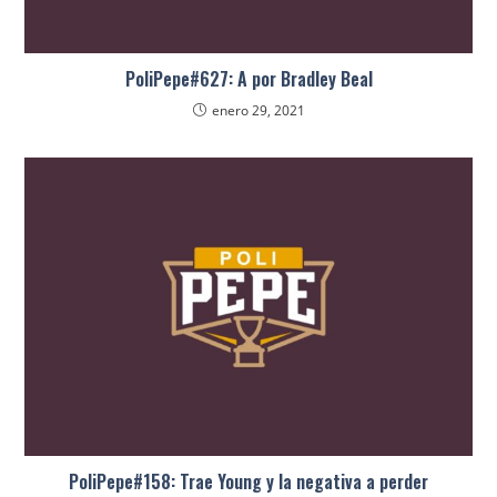
PoliPepe#627: A por Bradley Beal
enero 29, 2021
PoliPepe#158: Trae Young y la negativa a perder