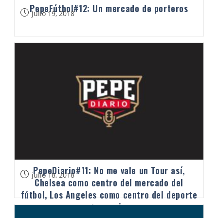
PepeFútbol#12: Un mercado de porteros
julio 19, 2018
PepeDiario#11: No me vale un Tour así,
julio 18, 2018
Chelsea como centro del mercado del
fútbol, Los Angeles como centro del deporte
norteamericano