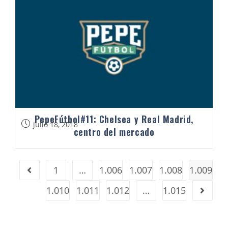
PepeFútbol#11: Chelsea y Real Madrid,
julio 18, 2018
centro del mercado
1
…
1.006
1.007
1.008
1.009
1.010
1.011
1.012
…
1.015