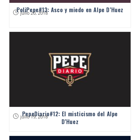
PoliPepe#13: Asco y miedo en Alpe D’Huez
julio 20, 2018
PepeDiario#12: El misticismo del Alpe
julio 19, 2018
D’Huez