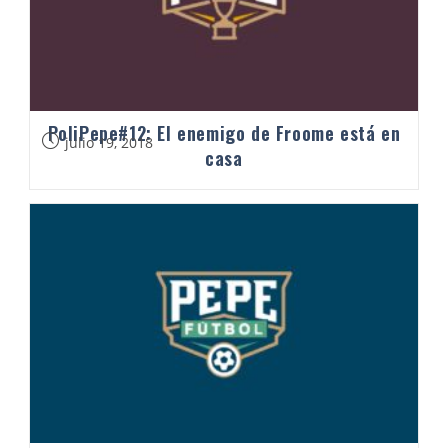
PoliPepe#12: El enemigo de Froome está en
julio 19, 2018
casa