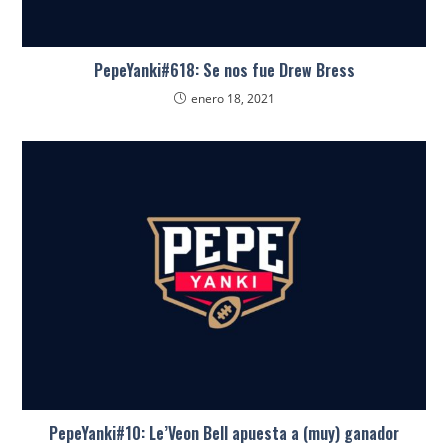
PepeYanki#618: Se nos fue Drew Bress
enero 18, 2021
PepeYanki#10: Le’Veon Bell apuesta a (muy) ganador