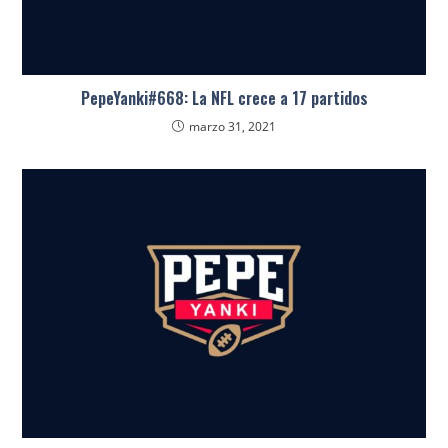
PepeYanki#668: La NFL crece a 17 partidos
marzo 31, 2021