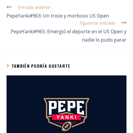
Entrada anterior
PepeYanki#963: Un triste y morboso US Open
Siguiente entrada
PepeYanki#965: Emergió el deporte en el US Open y
nadie lo pudo parar
TAMBIÉN PODRÍA GUSTARTE