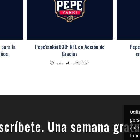
 para la
PepeYanki#830: NFL en Acción de
Pepe
años
Gracias
e
noviembre 25, 2021
Util
pers
scríbete. Una semana gratu
apar
func