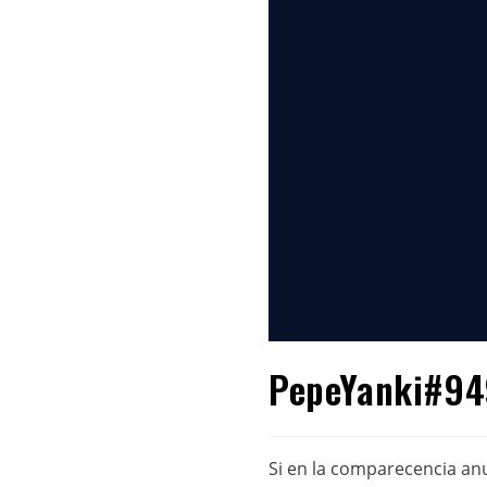
PepeYanki#949
Si en la comparecencia anu