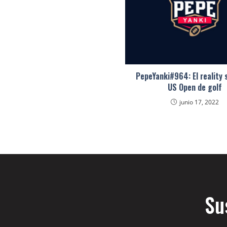
PepeYanki#964: El reality 
US Open de golf
junio 17, 2022
Su