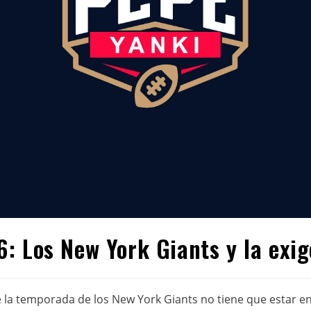
: Los New York Giants y la exige
que la temporada de los New York Giants no tiene que estar en