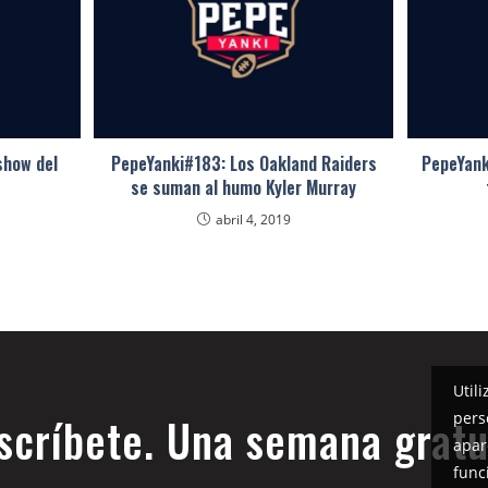
show del
PepeYanki#183: Los Oakland Raiders
PepeYank
se suman al humo Kyler Murray
abril 4, 2019
Util
pers
scríbete. Una semana gratu
apar
func