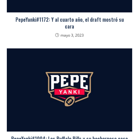
PepeYanki#1172: Y al cuarto año, el draft mostró su
cara
mayo 3, 2023
PepeYanki#1004: Los Buffalo Bills y su bochornoso caso