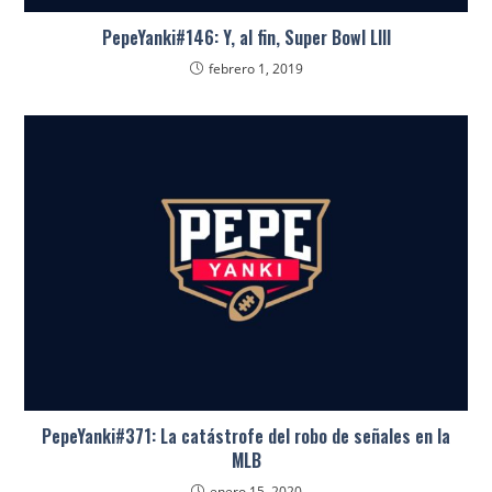
PepeYanki#146: Y, al fin, Super Bowl LIII
febrero 1, 2019
PepeYanki#371: La catástrofe del robo de señales en la
MLB
enero 15, 2020