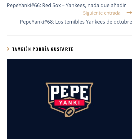
PepeYanki#66: Red Sox – Yankees, nada que añadir
Siguiente entrada
PepeYanki#68: Los temibles Yankees de octubre
TAMBIÉN PODRÍA GUSTARTE