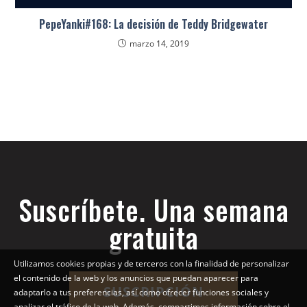
PepeYanki#168: La decisión de Teddy Bridgewater
marzo 14, 2019
Suscríbete. Una semana
gratuita
Utilizamos cookies propias y de terceros con la finalidad de personalizar
el contenido de la web y los anuncios que puedan aparecer para
SUSCRIPCIÓN
adaptarlo a tus preferencias, así como ofrecer funciones sociales y
analizar el tráfico de la web. Además, compartimos información sobre el