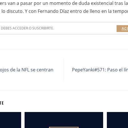
9ers van a pasar por un momento de duda existencial tras l
tia lo discuto. Y con Fernando Díaz entro de lleno en la temp
DEBES ACCEDER O SUSCRIBIRTE.
AC
ojos de la NFL se centran
PepeYanki#571: Paso el lí
TE