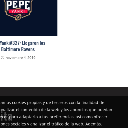
Yanki#327: Llegaron los
Baltimore Ravens
noviembre 4, 2019
izamos cookies propias y de terceros con la finalidad de
onalizar el contenido de la web y los anuncios que puedan
ita
ecer para adaptarlo a tus preferencias, así como ofrecer
iones sociales y analizar el tráfico de la web. Además,