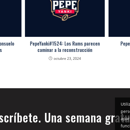
onsuelo
PepeYanki#1524: Los Rams parecen
Pepe
s
caminar a la reconstrucción
octubre 23, 2024
Util
pers
scríbete. Una semana gratu
apar
func