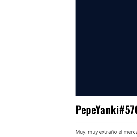
PepeYanki#570
Muy, muy extraño el merca