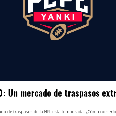
: Un mercado de traspasos extr
do de traspasos de la NFL esta temporada. ¿Cómo no serlo 