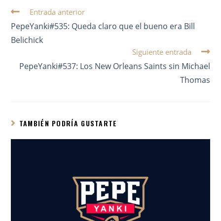
Entrada anterior
PepeYanki#535: Queda claro que el bueno era Bill
Belichick
Siguiente entrada
PepeYanki#537: Los New Orleans Saints sin Michael
Thomas
TAMBIÉN PODRÍA GUSTARTE