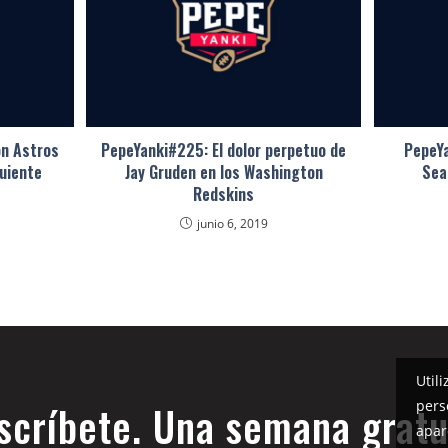
n Astros
PepeYanki#225: El dolor perpetuo de
PepeYa
guiente
Jay Gruden en los Washington
Sea
Redskins
junio 6, 2019
Util
pers
scríbete. Una semana gratu
apar