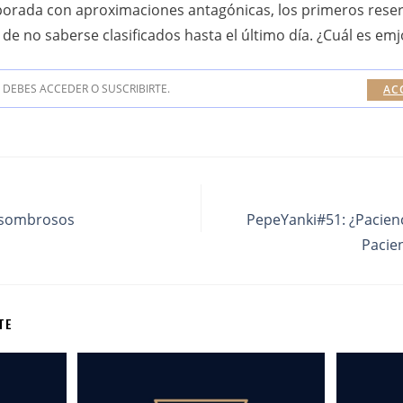
porada con aproximaciones antagónicas, los primeros reser
de no saberse clasificados hasta el último día. ¿Cuál es emjo
DEBES ACCEDER O SUSCRIBIRTE.
AC
asombrosos
PepeYanki#51: ¿Pacien
Pacie
TE