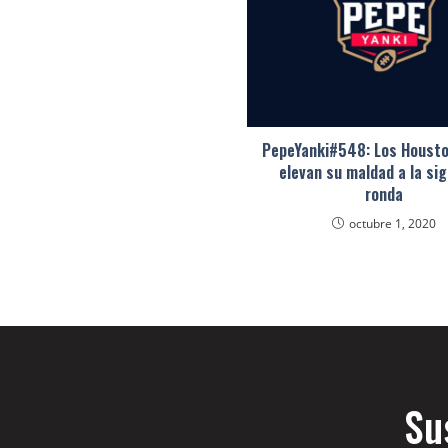
PepeYanki#548: Los Housto
elevan su maldad a la si
ronda
octubre 1, 2020
Su