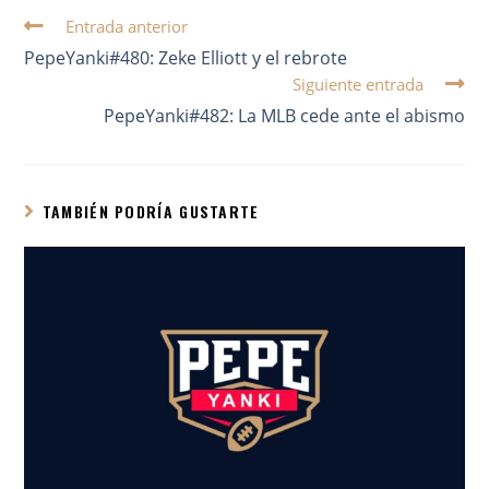
Entrada anterior
PepeYanki#480: Zeke Elliott y el rebrote
Siguiente entrada
PepeYanki#482: La MLB cede ante el abismo
TAMBIÉN PODRÍA GUSTARTE