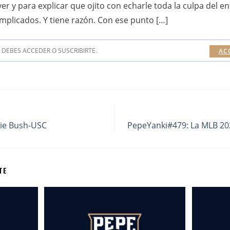
er y para explicar que ojito con echarle toda la culpa del e
implicados. Y tiene razón. Con ese punto […]
DEBES ACCEDER O SUSCRIBIRTE.
AC
ie Bush-USC
PepeYanki#479: La MLB 20
TE