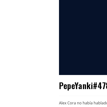
PepeYanki#478
Alex Cora no había hablado