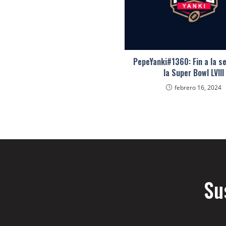
PepeYanki#1360: Fin a la 
la Super Bowl LVIII
febrero 16, 2024
Su