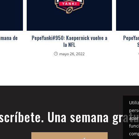
semana de
PepeYanki#950: Kaepernick vuelve a
PepeYan
la NFL
mayo 26, 2022
Util
pers
scríbete. Una semana gratu
apar
func
comp