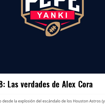
: Las verdades de Alex Cora
 desde la explosión del escándalo de los Houston Astros (y