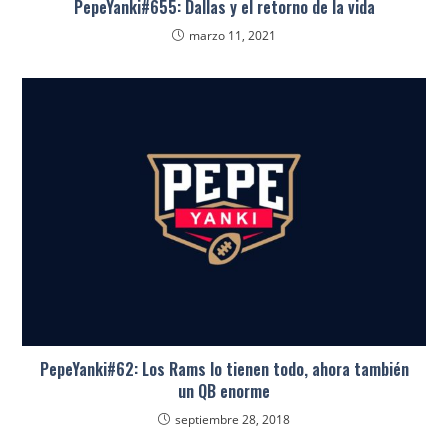
PepeYanki#655: Dallas y el retorno de la vida
marzo 11, 2021
PepeYanki#62: Los Rams lo tienen todo, ahora también
un QB enorme
septiembre 28, 2018