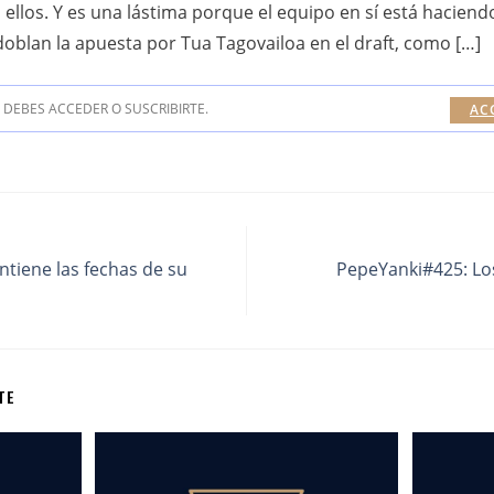
llos. Y es una lástima porque el equipo en sí está haciend
edoblan la apuesta por Tua Tagovailoa en el draft, como […]
DEBES ACCEDER O SUSCRIBIRTE.
AC
tiene las fechas de su
PepeYanki#425: Los
TE