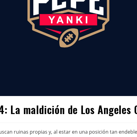
: La maldición de Los Angeles 
scan ruinas propias y, al estar en una posición tan endeble,