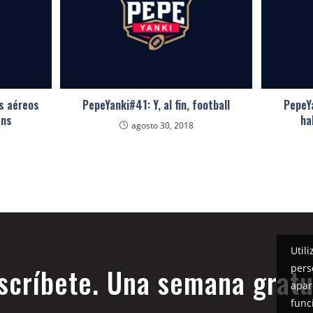
s aéreos
PepeYanki#41: Y, al fin, football
PepeY
ens
ha
agosto 30, 2018
Util
pers
scríbete. Una semana gratu
apar
func