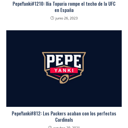
PepeYanki#1210: Ilia Topuria rompe el techo de la UFC
en España
junio 26, 2023
PepeYanki#812: Los Packers acaban con los perfectos
Cardinals
octubre 29, 2021