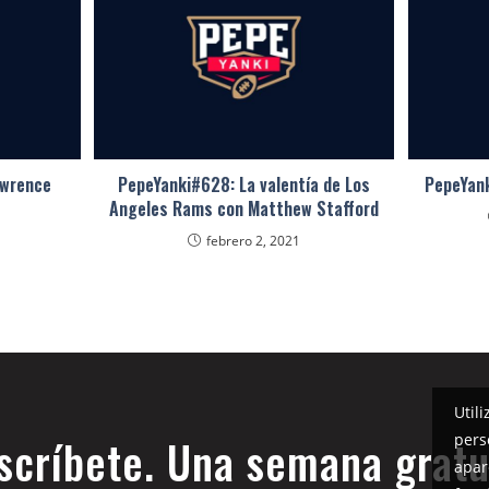
awrence
PepeYanki#628: La valentía de Los
PepeYank
Angeles Rams con Matthew Stafford
febrero 2, 2021
Util
pers
scríbete. Una semana gratu
apar