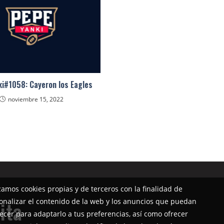
i#1058: Cayeron los Eagles
noviembre 15, 2022
izamos cookies propias y de terceros con la finalidad de
onalizar el contenido de la web y los anuncios que puedan
ita
ecer para adaptarlo a tus preferencias, así como ofrecer