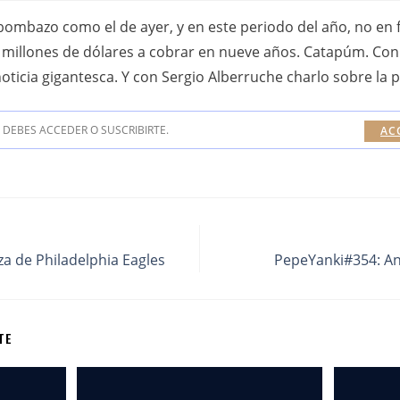
mbazo como el de ayer, y en este periodo del año, no en fe
millones de dólares a cobrar en nueve años. Catapúm. Con
noticia gigantesca. Y con Sergio Alberruche charlo sobre la 
DEBES ACCEDER O SUSCRIBIRTE.
AC
a de Philadelphia Eagles
PepeYanki#354: An
TE