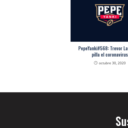
PepeYanki#568: Trevor L
pilla el coronavirus
octubre 30, 2020
Su