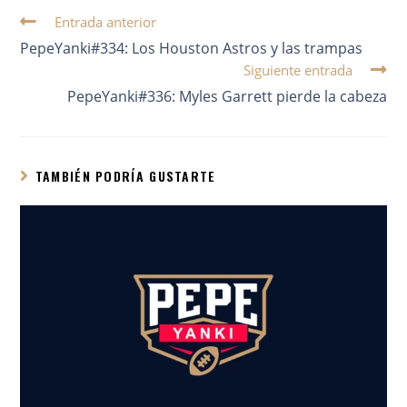
Entrada anterior
PepeYanki#334: Los Houston Astros y las trampas
Siguiente entrada
PepeYanki#336: Myles Garrett pierde la cabeza
TAMBIÉN PODRÍA GUSTARTE