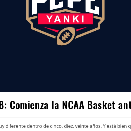
: Comienza la NCAA Basket ant
 diferente dentro de cinco, diez, veinte años. Y está bien 