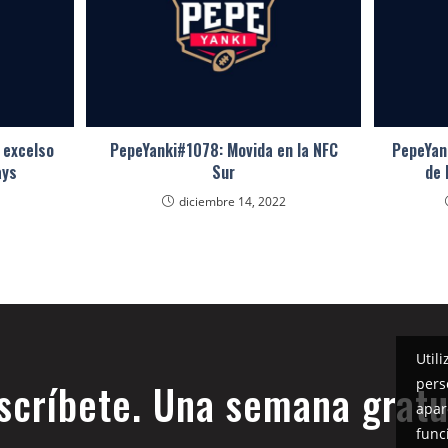
 excelso
PepeYanki#1078: Movida en la NFC
PepeYank
ays
Sur
de 
diciembre 14, 2022
Util
pers
scríbete. Una semana gratu
apar
func