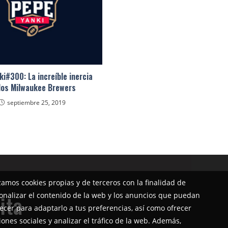
i#300: La increíble inercia
los Milwaukee Brewers
septiembre 25, 2019
izamos cookies propias y de terceros con la finalidad de
onalizar el contenido de la web y los anuncios que puedan
ita
ecer para adaptarlo a tus preferencias, así como ofrecer
iones sociales y analizar el tráfico de la web. Además,