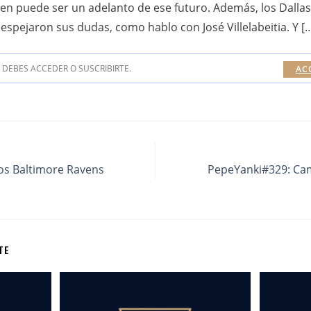
en puede ser un adelanto de ese futuro. Además, los Dalla
spejaron sus dudas, como hablo con José Villelabeitia. Y [
DEBES ACCEDER O SUSCRIBIRTE.
AC
os Baltimore Ravens
PepeYanki#329: Ca
TE